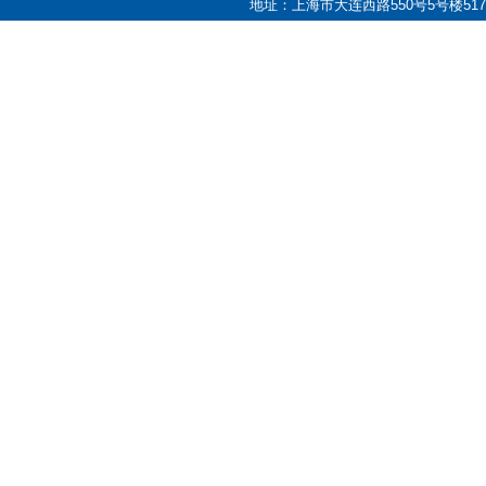
地址：上海市大连西路550号5号楼517室 邮编