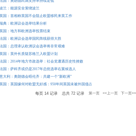
法国：奥朗德民调支持率持续走低
波兰：能源安全萦绕波兰
英国：首相称英国不会阻止欧盟移民来英工作
瑞典：欧洲议会选举结果分析
英国：地方和欧洲选举投票结束
法国：欧洲议会选举国民阵线获得大胜
法国：总理承认欧洲议会选举将非常艰难
英国：英外长质疑苏格兰入欧盟计划
法国：2014年地方市政选举：社会党遭遇历史性挫败
法国：萨科齐或仍是2017年总统选举右翼候选人
意大利：奥朗德会晤伦齐：共建一个“新欧洲”
英国：英国缘何对欧盟无好感：950年间英国未被外国侵占
每页
14
记录
总共
72
记录
第一页
<<上一页
下一页>>